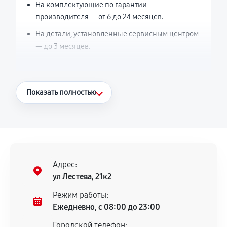
На комплектующие по гарантии
производителя — от 6 до 24 месяцев.
На детали, установленные сервисным центром
— до 3 месяцев.
Что считается гарантийным случаем
Показать полностью
Повторное возникновение неисправности,
напрямую связанной с выполненным
ремонтом.
Поломка установленной детали при
нормальной эксплуатации в течение
Адрес:
гарантийного срока.
ул Лестева, 21к2
Несоответствие комплектующей заявленным
Режим работы:
техническим характеристикам.
Ежедневно, с 08:00 до 23:00
Городской телефон: