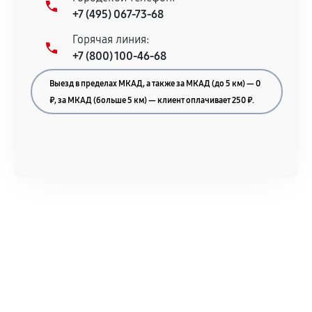
+7 (495) 067-73-68
Документы для подтверждения
Горячая линия:
гарантии
+7 (800) 100-46-68
Гарантийный талон.
Выезд в пределах МКАД, а также за МКАД (до 5 км) — 0
Акт выполненных работ с датой, перечнем
₽, за МКАД (больше 5 км) — клиент оплачивает 250 ₽.
услуг и сроком гарантии.
Документы на установленные комплектующие
и кассовый чек.
Расширенная гарантия
В некоторых случаях возможно оформление
расширенной гарантии. Стоимость, сроки и
условия продления согласовываются отдельно и
фиксируются в документах.