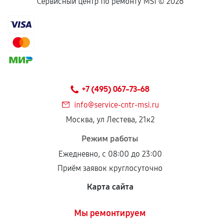
Если комплектующие куплены
Сервисный центр по ремонту MSI ©
2026
самостоятельно
Гарантия на выполненные работы может
сохраняться полностью или частично, если
соблюдены следующие условия:
Предоставленные детали подходят по
техническим параметрам и не имеют внешних
+7 (495) 067-73-68
дефектов.
info@service-cntr-msi.ru
Установка была выполнена нашим сервисным
Москва, ул Лестева, 21к2
центром.
При этом гарантия на сами комплектующие
Режим работы
остается на стороне производителя или
Ежедневно, с 08:00 до 23:00
продавца. За качество сторонних деталей
Приём заявок круглосуточно
сервисный центр ответственности не несет.
Карта сайта
Мы ремонтируем