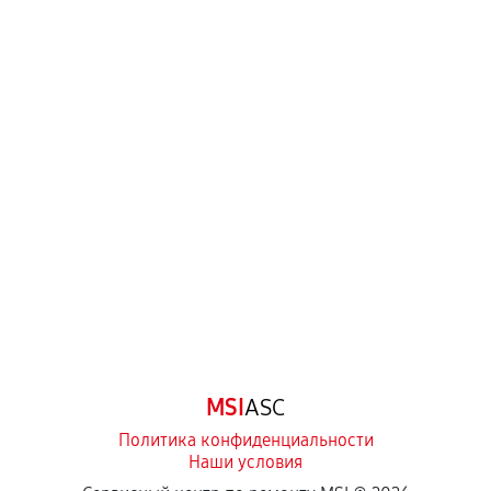
Когда гарантия не действует
Нарушение правил эксплуатации,
механические повреждения, попадание влаги,
перегрев, коррозия.
Самостоятельный ремонт или вмешательство
третьих лиц.
Естественный износ деталей, если иное не
предусмотрено отдельно.
Обращение после окончания гарантийного
срока.
Программные сбои, если это не указано в
MSI
ASC
отдельных условиях.
Политика конфиденциальности
Наши условия