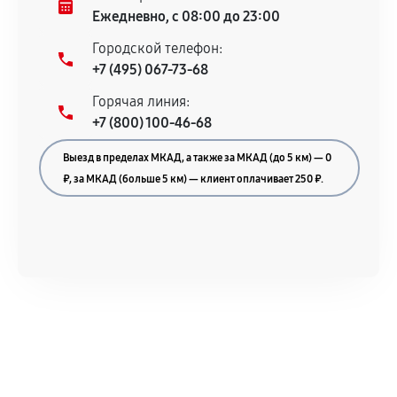
техническим характеристикам.
Ежедневно, с 08:00 до 23:00
Городской телефон:
+7 (495) 067-73-68
Документы для подтверждения
Горячая линия:
гарантии
+7 (800) 100-46-68
Гарантийный талон.
Выезд в пределах МКАД, а также за МКАД (до 5 км) — 0
Акт выполненных работ с датой, перечнем
₽, за МКАД (больше 5 км) — клиент оплачивает 250 ₽.
услуг и сроком гарантии.
Документы на установленные комплектующие
и кассовый чек.
Расширенная гарантия
В некоторых случаях возможно оформление
расширенной гарантии. Стоимость, сроки и
условия продления согласовываются отдельно и