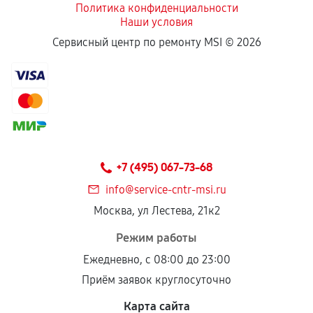
Политика конфиденциальности
Наши условия
Если комплектующие куплены
Сервисный центр по ремонту MSI ©
2026
самостоятельно
Гарантия на выполненные работы может
сохраняться полностью или частично, если
соблюдены следующие условия:
Предоставленные детали подходят по
техническим параметрам и не имеют внешних
+7 (495) 067-73-68
дефектов.
info@service-cntr-msi.ru
Установка была выполнена нашим сервисным
Москва, ул Лестева, 21к2
центром.
При этом гарантия на сами комплектующие
Режим работы
остается на стороне производителя или
Ежедневно, с 08:00 до 23:00
продавца. За качество сторонних деталей
Приём заявок круглосуточно
сервисный центр ответственности не несет.
Карта сайта