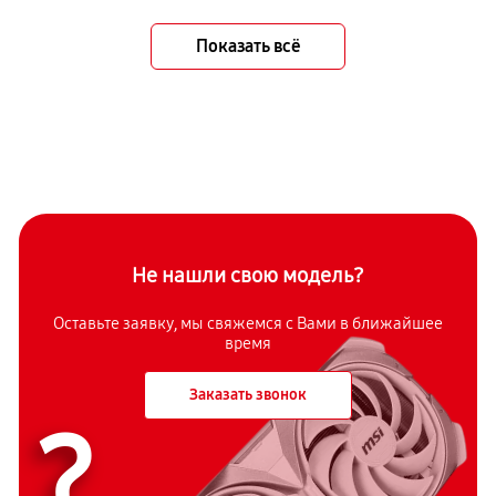
Показать всё
Не нашли свою модель?
Оставьте заявку, мы свяжемся с Вами в ближайшее
время
Заказать звонок
?