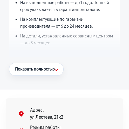
На выполненные работы — до 1 года. Точный
срок указывается в гарантийном талоне.
На комплектующие по гарантии
производителя — от 6 до 24 месяцев.
На детали, установленные сервисным центром
— до 3 месяцев.
Что считается гарантийным случаем
Показать полностью
Повторное возникновение неисправности,
напрямую связанной с выполненным
ремонтом.
Поломка установленной детали при
нормальной эксплуатации в течение
Адрес:
гарантийного срока.
ул Лестева, 21к2
Несоответствие комплектующей заявленным
Режим работы: