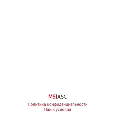
Когда гарантия не действует
Нарушение правил эксплуатации,
механические повреждения, попадание влаги,
перегрев, коррозия.
Самостоятельный ремонт или вмешательство
третьих лиц.
Естественный износ деталей, если иное не
предусмотрено отдельно.
Обращение после окончания гарантийного
срока.
Программные сбои, если это не указано в
MSI
ASC
отдельных условиях.
Политика конфиденциальности
Наши условия