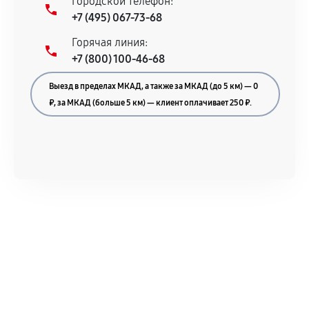
Городской телефон:
+7 (495) 067-73-68
Документы для подтверждения
Горячая линия:
гарантии
+7 (800) 100-46-68
Гарантийный талон.
Выезд в пределах МКАД, а также за МКАД (до 5 км) — 0
Акт выполненных работ с датой, перечнем
₽, за МКАД (больше 5 км) — клиент оплачивает 250 ₽.
услуг и сроком гарантии.
Документы на установленные комплектующие
и кассовый чек.
Расширенная гарантия
В некоторых случаях возможно оформление
расширенной гарантии. Стоимость, сроки и
условия продления согласовываются отдельно и
фиксируются в документах.