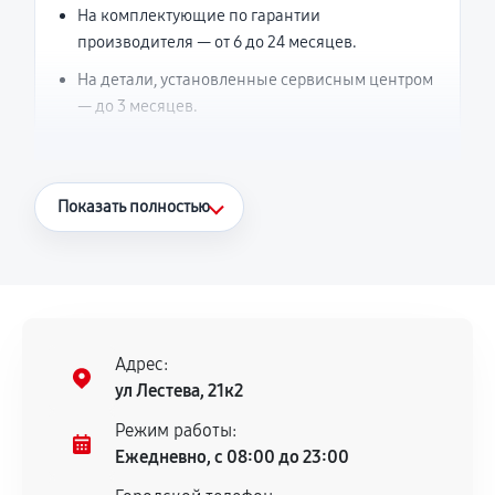
На комплектующие по гарантии
производителя — от 6 до 24 месяцев.
На детали, установленные сервисным центром
— до 3 месяцев.
Что считается гарантийным случаем
Показать полностью
Повторное возникновение неисправности,
напрямую связанной с выполненным
ремонтом.
Поломка установленной детали при
нормальной эксплуатации в течение
Адрес:
гарантийного срока.
ул Лестева, 21к2
Несоответствие комплектующей заявленным
Режим работы:
техническим характеристикам.
Ежедневно, с 08:00 до 23:00