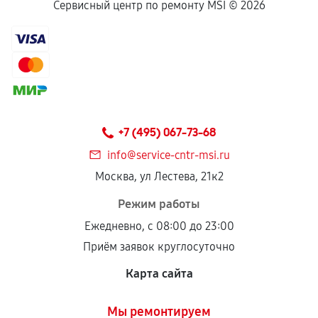
Если комплектующие куплены
Сервисный центр по ремонту MSI ©
2026
самостоятельно
Гарантия на выполненные работы может
сохраняться полностью или частично, если
соблюдены следующие условия:
Предоставленные детали подходят по
техническим параметрам и не имеют внешних
+7 (495) 067-73-68
дефектов.
info@service-cntr-msi.ru
Установка была выполнена нашим сервисным
Москва, ул Лестева, 21к2
центром.
При этом гарантия на сами комплектующие
Режим работы
остается на стороне производителя или
Ежедневно, с 08:00 до 23:00
продавца. За качество сторонних деталей
Приём заявок круглосуточно
сервисный центр ответственности не несет.
Карта сайта
Мы ремонтируем