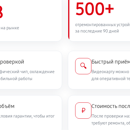
500+
8
отремонтированных устрой
 на рынке
за последние 90 дней
проверкой
Быстрый приём
🔍
афический чип, охлаждение
Видеокарту можно 
табильной работы
для оперативной т
 объём
Стоимость пос
₽
ловия гарантии, чтобы итог
После проверки на
требуют ремонта, 