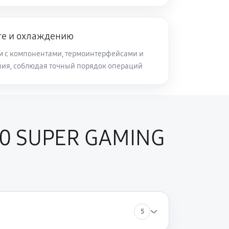
те и охлаждению
м с компонентами, термоинтерфейсами и
ия, соблюдая точный порядок операций
60 SUPER GAMING
5