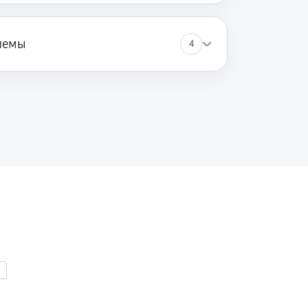
лемы
4