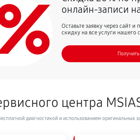
0%
онлайн-записи на
590 руб
влаги
Оставьте заявку через сайт и
скидку на все услуги нашего 
590 руб
SI RTX 2060 SUPER GAMING X
Получить
390 руб
TX 2060 SUPER GAMING X
260 руб
RTX 2060 SUPER GAMING X
рвисного центра MSIA
520 руб
бесплатной диагностикой и использованием оригинальных з