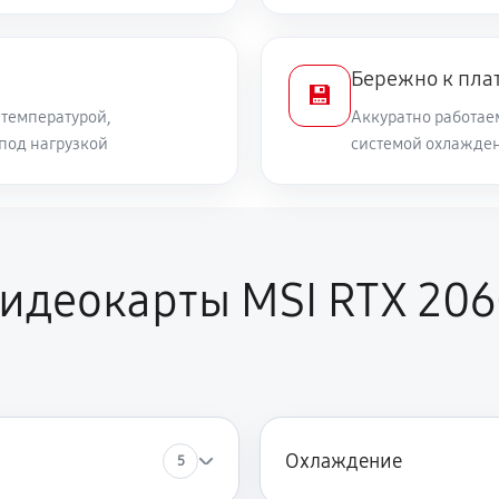
Бережно к пла
💾
температурой,
Аккуратно работае
 под нагрузкой
системой охлажден
идеокарты MSI RTX 20
Охлаждение
5