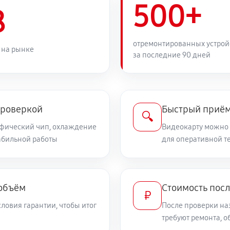
500+
8
отремонтированных устрой
 на рынке
за последние 90 дней
проверкой
Быстрый приём
🔍
афический чип, охлаждение
Видеокарту можно 
табильной работы
для оперативной т
 объём
Стоимость пос
₽
ловия гарантии, чтобы итог
После проверки на
требуют ремонта, 