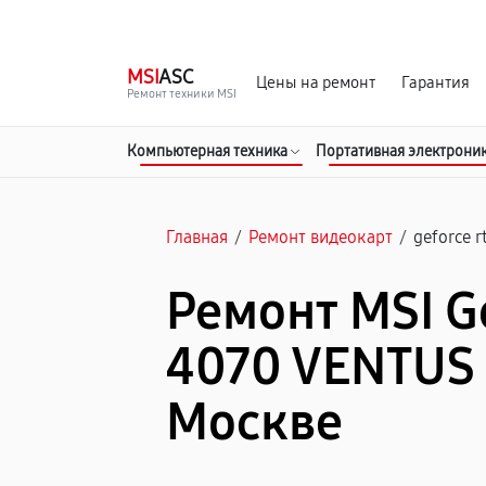
г. Москва
Ежедневно, с 08:00 до 23:00
MSI
ASC
Цены на ремонт
Гарантия
Ремонт техники MSI
Компьютерная техника
Портативная электрони
Главная
/
Ремонт видеокарт
/
geforce r
Ремонт MSI G
4070 VENTUS 
Москве