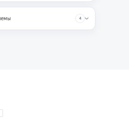
лемы
4