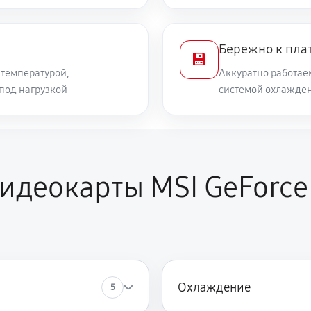
Бережно к пла
💾
температурой,
Аккуратно работае
 под нагрузкой
системой охлажден
идеокарты MSI GeForce
Охлаждение
5