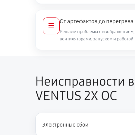
От артефактов до перегрева
☰
Решаем проблемы с изображением, 
вентиляторами, запуском и работой
Неисправности в
VENTUS 2X OC
Электронные сбои