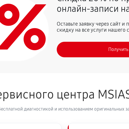
0%
260 руб
онлайн-записи на
590 руб
влаги
Оставьте заявку через сайт и
скидку на все услуги нашего 
I GeForce GTX 1660 SUPER
590 руб
Получить
390 руб
Force GTX 1660 SUPER Gaming X
260 руб
eForce GTX 1660 SUPER Gaming X
рвисного центра MSIA
520 руб
бесплатной диагностикой и использованием оригинальных з