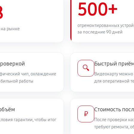
500+
8
отремонтированных устрой
 на рынке
за последние 90 дней
проверкой
Быстрый приём
🔍
афический чип, охлаждение
Видеокарту можно 
табильной работы
для оперативной т
 объём
Стоимость пос
₽
ловия гарантии, чтобы итог
После проверки на
требуют ремонта, 