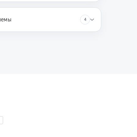
лемы
4