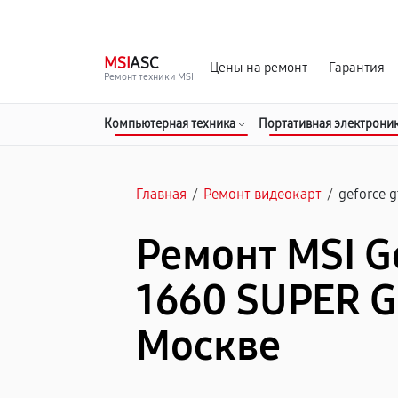
г. Москва
Ежедневно, с 08:00 до 23:00
MSI
ASC
Цены на ремонт
Гарантия
Ремонт техники MSI
Компьютерная техника
Портативная электрони
Главная
/
Ремонт видеокарт
/
geforce g
Ремонт MSI G
1660 SUPER G
Москве