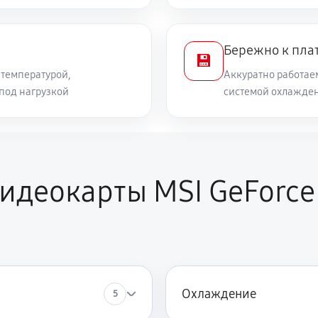
Бережно к пла
💾
температурой,
Аккуратно работае
 под нагрузкой
системой охлажден
идеокарты MSI GeForce
Охлаждение
5