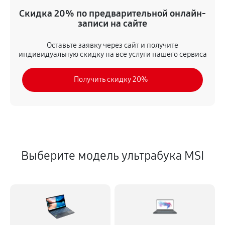
Ремонт Wi-Fi
Скидка 20% по предварительной онлайн-
360 руб
60 минут
записи на сайте
Ремонт южного моста
Оставьте заявку через сайт и получите
индивидуальную скидку на все услуги нашего сервиса
1240 руб
60 минут
Получить скидку 20%
Замена тачпада
550 руб
60 минут
Замена матрицы
620 руб
60 минут
Выберите модель ультрабука MSI
Замена видеоадаптера (видеокарты)
230 руб
60 минут
Замена HDD (замена жёсткого диска)
290 руб
60 минут