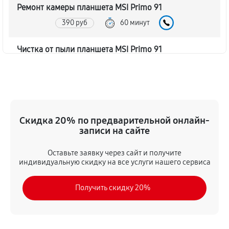
Ремонт камеры планшета MSI Primo 91
390 руб
60 минут
Чистка от пыли планшета MSI Primo 91
590 руб
60 минут
Замена стекла планшета MSI Primo 91
720 руб
60 минут
Скидка 20% по предварительной онлайн-
записи на сайте
Замена динамика планшета MSI Primo 91
330 руб
60 минут
Оставьте заявку через сайт и получите
индивидуальную скидку на все услуги нашего сервиса
Замена задней крышки
Получить скидку 20%
520 руб
60 минут
Замена дисплея (экрана)