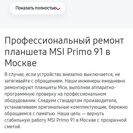
Что считается гарантийным случаем
Показать полностью
Повторное возникновение неисправности,
напрямую связанной с выполненным
ремонтом.
Профессиональный ремонт
Поломка установленной детали при
планшета MSI Primo 91 в
нормальной эксплуатации в течение
гарантийного срока.
Москве
Несоответствие комплектующей заявленным
техническим характеристикам.
В случае, если устройство внезапно выключается, не
затягивайте с обращением. Наши инженеры ежедневно
ремонтируют планшеты Мси, выполняя аппаратно-
программную проверку на профессиональном
Документы для подтверждения
оборудовании. Следуем стандартам производителя,
гарантии
устанавливаем оригинальные комплектующие, бережно
обращаемся с памятью. Наша цель — вернуть
Гарантийный талон.
стабильную работу MSI Primo 91 в Москве с прозрачной
сметой.
Акт выполненных работ с датой, перечнем