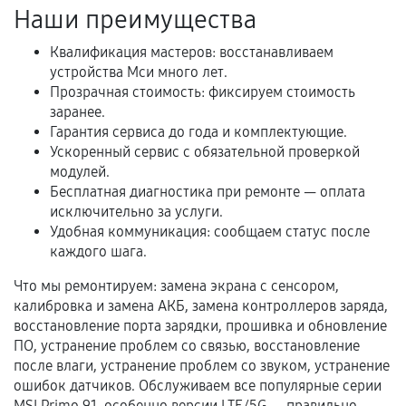
услуг и сроком гарантии.
Наши преимущества
Документы на установленные комплектующие
Квалификация мастеров: восстанавливаем
и кассовый чек.
устройства Мси много лет.
Прозрачная стоимость: фиксируем стоимость
заранее.
Расширенная гарантия
Гарантия сервиса до года и комплектующие.
Ускоренный сервис с обязательной проверкой
В некоторых случаях возможно оформление
модулей.
расширенной гарантии. Стоимость, сроки и
Бесплатная диагностика при ремонте — оплата
исключительно за услуги.
условия продления согласовываются отдельно и
Удобная коммуникация: сообщаем статус после
фиксируются в документах.
каждого шага.
Что мы ремонтируем: замена экрана с сенсором,
калибровка и замена АКБ, замена контроллеров заряда,
Когда гарантия не действует
восстановление порта зарядки, прошивка и обновление
ПО, устранение проблем со связью, восстановление
Нарушение правил эксплуатации,
после влаги, устранение проблем со звуком, устранение
механические повреждения, попадание влаги,
ошибок датчиков. Обслуживаем все популярные серии
перегрев, коррозия.
MSI Primo 91, особенно версии LTE/5G — правильно