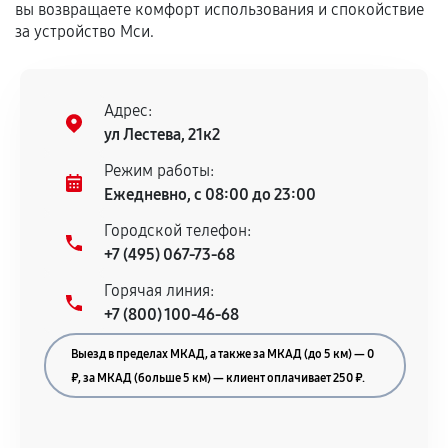
вы возвращаете комфорт использования и спокойствие
техническим параметрам и не имеют внешних
за устройство Мси.
дефектов.
Установка была выполнена нашим сервисным
центром.
Адрес:
При этом гарантия на сами комплектующие
ул Лестева, 21к2
остается на стороне производителя или
продавца. За качество сторонних деталей
Режим работы:
сервисный центр ответственности не несет.
Ежедневно, с 08:00 до 23:00
Городской телефон:
+7 (495) 067-73-68
Горячая линия:
+7 (800) 100-46-68
Выезд в пределах МКАД, а также за МКАД (до 5 км) — 0
₽, за МКАД (больше 5 км) — клиент оплачивает 250 ₽.