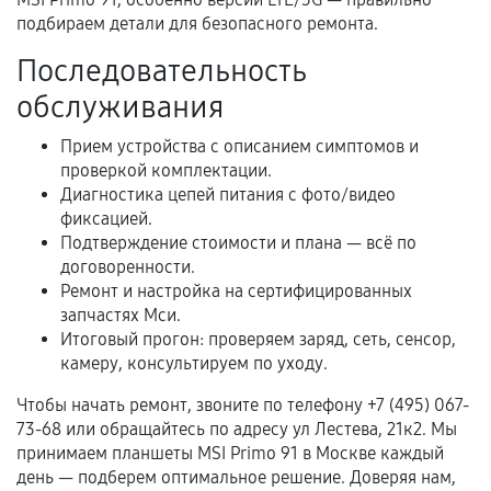
Самостоятельный ремонт или вмешательство
подбираем детали для безопасного ремонта.
третьих лиц.
Последовательность
Естественный износ деталей, если иное не
обслуживания
предусмотрено отдельно.
Обращение после окончания гарантийного
Прием устройства с описанием симптомов и
проверкой комплектации.
срока.
Диагностика цепей питания с фото/видео
Программные сбои, если это не указано в
фиксацией.
отдельных условиях.
Подтверждение стоимости и плана — всё по
договоренности.
Ремонт и настройка на сертифицированных
запчастях Мси.
Если комплектующие куплены
Итоговый прогон: проверяем заряд, сеть, сенсор,
самостоятельно
камеру, консультируем по уходу.
Гарантия на выполненные работы может
Чтобы начать ремонт, звоните по телефону +7 (495) 067-
сохраняться полностью или частично, если
73-68 или обращайтесь по адресу ул Лестева, 21к2. Мы
соблюдены следующие условия:
принимаем планшеты MSI Primo 91 в Москве каждый
день — подберем оптимальное решение. Доверяя нам,
Предоставленные детали подходят по