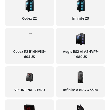
Codex Z2
Infinite ZS
Codex R2 B14NVK5-
Aegis RS2 AI A2NVP7-
604US
1480US
VR ONE 7RE-215RU
Infinite A 8RG-466RU