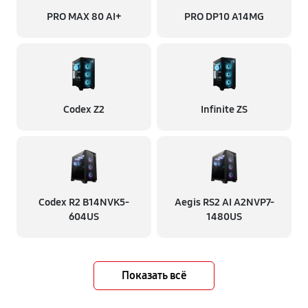
PRO MAX 80 AI+
PRO DP10 A14MG
Codex Z2
Infinite ZS
Codex R2 B14NVK5-
Aegis RS2 AI A2NVP7-
604US
1480US
Показать всё