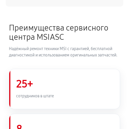
Замена блока питания
230 руб
60 минут
Преимущества сервисного
Замена звуковой платы
центра MSIASC
460 руб
60 минут
Надёжный ремонт техники MSI с гарантией, бесплатной
диагностикой и использованием оригинальных запчастей.
25+
сотрудников в штате