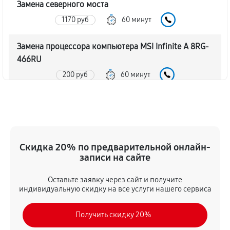
Замена северного моста
1170 руб
60 минут
Замена процессора компьютера MSI Infinite A 8RG-
466RU
200 руб
60 минут
Замена оперативной памяти
100 руб
60 минут
Замена кулера компьютера MSI Infinite A 8RG-
Скидка 20% по предварительной онлайн-
466RU
записи на сайте
650 руб
60 минут
Оставьте заявку через сайт и получите
индивидуальную скидку на все услуги нашего сервиса
Замена HDD (замена жёсткого диска)
290 руб
60 минут
Получить скидку 20%