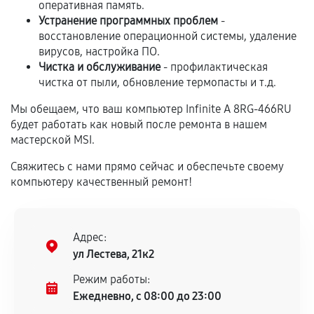
оперативная память.
Гарантия на выполненные работы может
Устранение программных проблем
-
сохраняться полностью или частично, если
восстановление операционной системы, удаление
соблюдены следующие условия:
вирусов, настройка ПО.
Предоставленные детали подходят по
Чистка и обслуживание
- профилактическая
техническим параметрам и не имеют внешних
чистка от пыли, обновление термопасты и т.д.
дефектов.
Мы обещаем, что ваш компьютер Infinite A 8RG-466RU
Установка была выполнена нашим сервисным
будет работать как новый после ремонта в нашем
центром.
мастерской MSI.
При этом гарантия на сами комплектующие
Свяжитесь с нами прямо сейчас и обеспечьте своему
остается на стороне производителя или
компьютеру качественный ремонт!
продавца. За качество сторонних деталей
сервисный центр ответственности не несет.
Адрес:
ул Лестева, 21к2
Режим работы:
Ежедневно, с 08:00 до 23:00