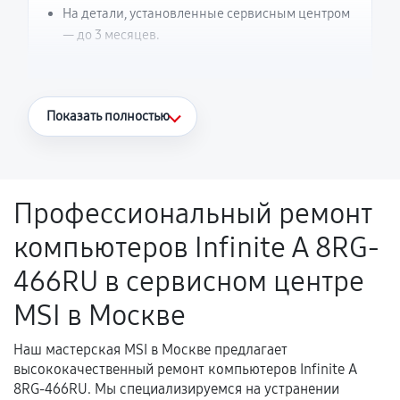
На детали, установленные сервисным центром
— до 3 месяцев.
Что считается гарантийным случаем
Показать полностью
Повторное возникновение неисправности,
напрямую связанной с выполненным
ремонтом.
Профессиональный ремонт
Поломка установленной детали при
компьютеров Infinite A 8RG-
нормальной эксплуатации в течение
гарантийного срока.
466RU в сервисном центре
Несоответствие комплектующей заявленным
MSI в Москве
техническим характеристикам.
Наш мастерская MSI в Москве предлагает
высококачественный ремонт компьютеров Infinite A
Документы для подтверждения
8RG-466RU. Мы специализируемся на устранении