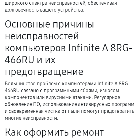
гарантии
широкого спектра неисправностей, обеспечивая
долговечность вашего устройства.
Гарантийный талон.
Основные причины
Акт выполненных работ с датой, перечнем
неисправностей
услуг и сроком гарантии.
Документы на установленные комплектующие
компьютеров Infinite A 8RG-
и кассовый чек.
466RU и их
предотвращение
Расширенная гарантия
Большинство проблем с компьютерами Infinite A 8RG-
В некоторых случаях возможно оформление
466RU связано с программными сбоями, износом
компонентов или вирусными атаками. Регулярное
расширенной гарантии. Стоимость, сроки и
обновление ПО, использование антивирусных программ
условия продления согласовываются отдельно и
и своевременная чистка от пыли помогут предотвратить
фиксируются в документах.
многие неисправности.
Как оформить ремонт
Когда гарантия не действует