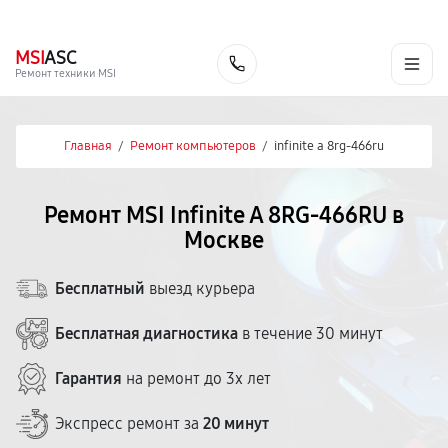
г. Москва
Ежедневно, с 08:00 до 23:00
+7 (495) 067-73-68
MSI
ASC
Заказать
Ремонт техники MSI
Главная
/
Ремонт компьютеров
/
infinite a 8rg-466ru
Ремонт MSI Infinite A 8RG-466RU в
Москве
Бесплатный
выезд курьера
Бесплатная диагностика
в течение 30 минут
Гарантия
на ремонт до 3х лет
Экспресс ремонт за
20 минут