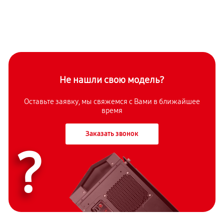
Не нашли свою модель?
Оставьте заявку, мы свяжемся с Вами в ближайшее
время
Заказать звонок
?