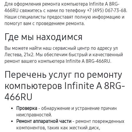
Для оформления ремонта компьютера Infinite A 8RG-
466RU свяжитесь с нами по телефону +7 (495) 067-73-68.
Нарушение правил эксплуатации,
Наши специалисты предоставят полную информацию и
механические повреждения, попадание влаги,
помогут вам с проведением ремонта.
перегрев, коррозия.
Где мы находимся
Самостоятельный ремонт или вмешательство
третьих лиц.
Вы можете найти наш сервисный центр по адресу ул
Естественный износ деталей, если иное не
Лестева, 21к2. Мы обеспечим быстрый и качественный
предусмотрено отдельно.
ремонт вашего компьютера Infinite A 8RG-466RU.
Обращение после окончания гарантийного
Перечень услуг по ремонту
срока.
компьютеров Infinite A 8RG-
Программные сбои, если это не указано в
отдельных условиях.
466RU
Проверка
- обнаружение и устранение причин
неисправностей.
Если комплектующие куплены
Ремонт аппаратной части
- ремонт поврежденных
самостоятельно
компонентов, таких как жесткий диск,