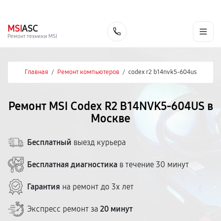
г. Москва
Ежедневно, с 08:00 до 23:00
+7 (495) 067-73-68
MSI
ASC
Заказать
Ремонт техники MSI
Главная
/
Ремонт компьютеров
/
codex r2 b14nvk5-604us
Ремонт MSI Codex R2 B14NVK5-604US в
Москве
Бесплатный
выезд курьера
Бесплатная диагностика
в течение 30 минут
Гарантия
на ремонт до 3х лет
Экспресс ремонт за
20 минут