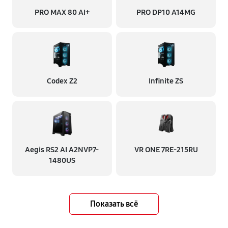
PRO MAX 80 AI+
PRO DP10 A14MG
Codex Z2
Infinite ZS
Aegis RS2 AI A2NVP7-
VR ONE 7RE-215RU
1480US
Показать всё