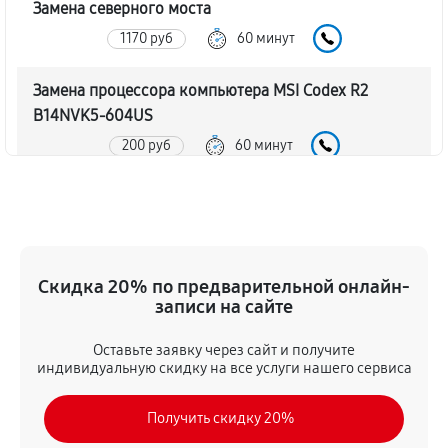
Замена северного моста
1170 руб
60 минут
Замена процессора компьютера MSI Codex R2
B14NVK5-604US
200 руб
60 минут
Замена оперативной памяти
100 руб
60 минут
Замена кулера компьютера MSI Codex R2 B14NVK5-
Скидка 20% по предварительной онлайн-
604US
записи на сайте
650 руб
60 минут
Оставьте заявку через сайт и получите
индивидуальную скидку на все услуги нашего сервиса
Замена HDD (замена жёсткого диска)
290 руб
60 минут
Получить скидку 20%