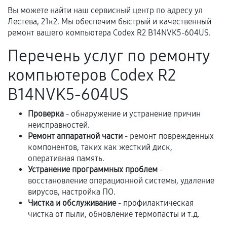
Вы можете найти наш сервисный центр по адресу ул
предусмотрено отдельно.
Лестева, 21к2. Мы обеспечим быстрый и качественный
Обращение после окончания гарантийного
ремонт вашего компьютера Codex R2 B14NVK5-604US.
срока.
Перечень услуг по ремонту
Программные сбои, если это не указано в
отдельных условиях.
компьютеров Codex R2
B14NVK5-604US
Если комплектующие куплены
Проверка
- обнаружение и устранение причин
самостоятельно
неисправностей.
Ремонт аппаратной части
- ремонт поврежденных
Гарантия на выполненные работы может
компонентов, таких как жесткий диск,
сохраняться полностью или частично, если
оперативная память.
соблюдены следующие условия:
Устранение программных проблем
-
восстановление операционной системы, удаление
Предоставленные детали подходят по
вирусов, настройка ПО.
техническим параметрам и не имеют внешних
Чистка и обслуживание
- профилактическая
дефектов.
чистка от пыли, обновление термопасты и т.д.
Установка была выполнена нашим сервисным