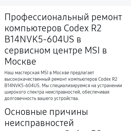
напрямую связанной с выполненным
ремонтом.
Профессиональный ремонт
Поломка установленной детали при
компьютеров Codex R2
нормальной эксплуатации в течение
гарантийного срока.
B14NVK5-604US в
Несоответствие комплектующей заявленным
сервисном центре MSI в
техническим характеристикам.
Москве
Наш мастерская MSI в Москве предлагает
Документы для подтверждения
высококачественный ремонт компьютеров Codex R2
гарантии
B14NVK5-604US. Мы специализируемся на устранении
широкого спектра неисправностей, обеспечивая
Гарантийный талон.
долговечность вашего устройства.
Акт выполненных работ с датой, перечнем
Основные причины
услуг и сроком гарантии.
Документы на установленные комплектующие
неисправностей
и кассовый чек.