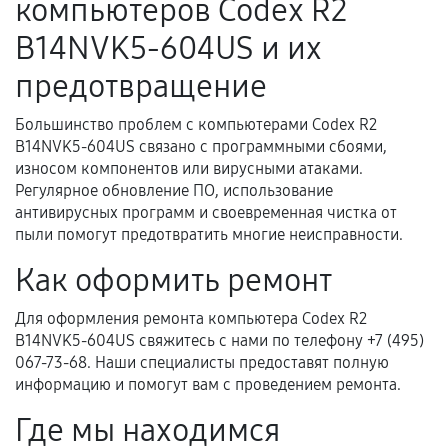
компьютеров Codex R2
B14NVK5-604US и их
Расширенная гарантия
предотвращение
В некоторых случаях возможно оформление
Большинство проблем с компьютерами Codex R2
расширенной гарантии. Стоимость, сроки и
B14NVK5-604US связано с программными сбоями,
условия продления согласовываются отдельно и
износом компонентов или вирусными атаками.
фиксируются в документах.
Регулярное обновление ПО, использование
антивирусных программ и своевременная чистка от
пыли помогут предотвратить многие неисправности.
Когда гарантия не действует
Как оформить ремонт
Нарушение правил эксплуатации,
Для оформления ремонта компьютера Codex R2
механические повреждения, попадание влаги,
B14NVK5-604US свяжитесь с нами по телефону +7 (495)
перегрев, коррозия.
067-73-68. Наши специалисты предоставят полную
информацию и помогут вам с проведением ремонта.
Самостоятельный ремонт или вмешательство
третьих лиц.
Где мы находимся
Естественный износ деталей, если иное не