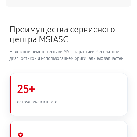
Замена блока питания
230 руб
60 минут
Преимущества сервисного
Замена звуковой платы
центра MSIASC
460 руб
60 минут
Надёжный ремонт техники MSI с гарантией, бесплатной
диагностикой и использованием оригинальных запчастей.
25+
сотрудников в штате