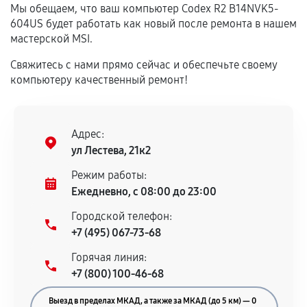
Мы обещаем, что ваш компьютер Codex R2 B14NVK5-
центром.
604US будет работать как новый после ремонта в нашем
При этом гарантия на сами комплектующие
мастерской MSI.
остается на стороне производителя или
продавца. За качество сторонних деталей
Свяжитесь с нами прямо сейчас и обеспечьте своему
компьютеру качественный ремонт!
сервисный центр ответственности не несет.
Адрес:
ул Лестева, 21к2
Режим работы:
Ежедневно, с 08:00 до 23:00
Городской телефон:
+7 (495) 067-73-68
Горячая линия:
+7 (800) 100-46-68
Выезд в пределах МКАД, а также за МКАД (до 5 км) — 0