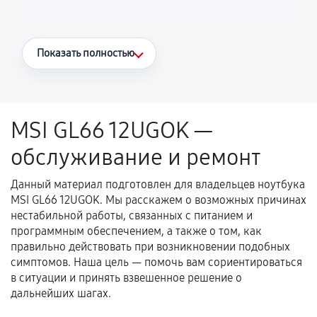
Что считается гарантийным случаем
Показать полностью
Повторное возникновение неисправности,
напрямую связанной с выполненным
ремонтом.
MSI GL66 12UGOK —
Поломка установленной детали при
обслуживание и ремонт
нормальной эксплуатации в течение
гарантийного срока.
Данный материал подготовлен для владельцев ноутбука
Несоответствие комплектующей заявленным
MSI GL66 12UGOK. Мы расскажем о возможных причинах
техническим характеристикам.
нестабильной работы, связанных с питанием и
программным обеспечением, а также о том, как
правильно действовать при возникновении подобных
симптомов. Наша цель — помочь вам сориентироваться
Документы для подтверждения
в ситуации и принять взвешенное решение о
гарантии
дальнейших шагах.
Гарантийный талон.