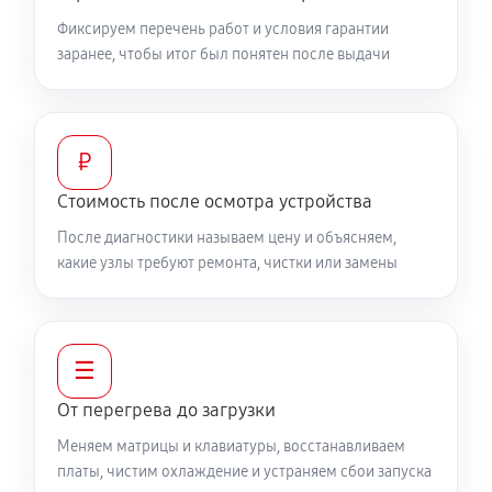
Фиксируем перечень работ и условия гарантии
Замена видеочипа ноутбука MSI GL66 12UGOK825US
заранее, чтобы итог был понятен после выдачи
1630 руб
100 минут
Настройка BIOS ноутбука MSI GL66 12UGOK825US
420 руб
60 минут
₽
Стоимость после осмотра устройства
Ремонт подсветки ноутбука MSI GL66 12UGOK825US
После диагностики называем цену и объясняем,
780 руб
90 минут
какие узлы требуют ремонта, чистки или замены
Настройка ОС ноутбука MSI GL66 12UGOK825US
600 руб
60 минут
☰
Замена HDMI ноутбука MSI GL66 12UGOK825US
От перегрева до загрузки
320 руб
60 минут
Меняем матрицы и клавиатуры, восстанавливаем
платы, чистим охлаждение и устраняем сбои запуска