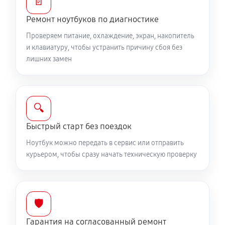
📄
Установка драйверов ноутбука MSI GL66
Ремонт ноутбуков по диагностике
12UGOK825US
Проверяем питание, охлаждение, экран, накопитель
470 руб
120 минут
и клавиатуру, чтобы устранить причину сбоя без
лишних замен
Замена жесткого диска
430 руб
50 минут
Ремонт цепей питания
🔍
1630 руб
60 минут
Быстрый старт без поездок
Ноутбук можно передать в сервис или отправить
Замена видеокарты ноутбука MSI GL66
курьером, чтобы сразу начать техническую проверку
12UGOK825US
1230 руб
50 минут
Ремонт разъема питания
🛡️
550 руб
60 минут
Гарантия на согласованный ремонт