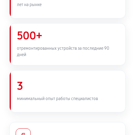
Замена тачпада ноутбука MSI GL66 12UGOK825US
лет на рынке
980 руб
60 минут
Чистка от пыли ноутбука MSI GL66 12UGOK825US
500+
690 руб
90 минут
отремонтированных устройств за последние 90
Замена южного моста ноутбука MSI GL66
дней
12UGOK825US
1270 руб
80 минут
3
Настройка Wi-Fi ноутбука MSI GL66 12UGOK825US
720 руб
70 минут
минимальный опыт работы специалистов
Замена вебкамеры ноутбука MSI GL66
12UGOK825US
910 руб
50 минут