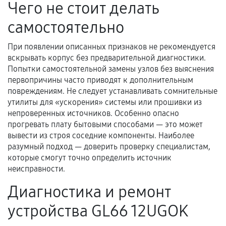
Чего не стоит делать
механические повреждения, попадание влаги,
перегрев, коррозия.
самостоятельно
Самостоятельный ремонт или вмешательство
третьих лиц.
При появлении описанных признаков не рекомендуется
вскрывать корпус без предварительной диагностики.
Естественный износ деталей, если иное не
Попытки самостоятельной замены узлов без выяснения
предусмотрено отдельно.
первопричины часто приводят к дополнительным
повреждениям. Не следует устанавливать сомнительные
Обращение после окончания гарантийного
утилиты для «ускорения» системы или прошивки из
срока.
непроверенных источников. Особенно опасно
Программные сбои, если это не указано в
прогревать плату бытовыми способами — это может
отдельных условиях.
вывести из строя соседние компоненты. Наиболее
разумный подход — доверить проверку специалистам,
которые смогут точно определить источник
неисправности.
Если комплектующие куплены
самостоятельно
Диагностика и ремонт
устройства GL66 12UGOK
Гарантия на выполненные работы может
сохраняться полностью или частично, если