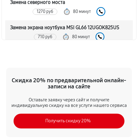
Замена северного моста
1270 руб
80 минут
Замена экрана ноутбука MSI GL66 12UGOK825US
710 руб
80 минут
Замена шлейфа матрицы
620 руб
80 минут
Замена термопасты ноутбука MSI GL66
Скидка 20% по предварительной онлайн-
12UGOK825US
записи на сайте
710 руб
30 минут
Оставьте заявку через сайт и получите
индивидуальную скидку на все услуги нашего сервиса
Замена системы охлаждения
1070 руб
70 минут
Получить скидку 20%
Замена процессора ноутбука MSI GL66