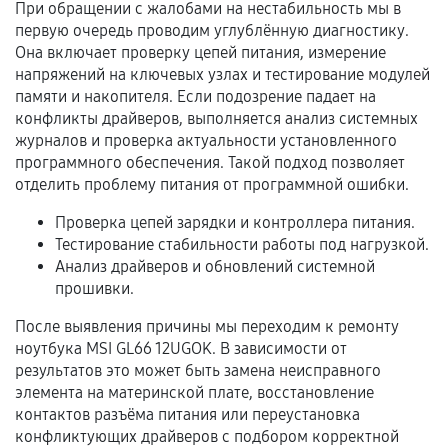
При обращении с жалобами на нестабильность мы в
соблюдены следующие условия:
первую очередь проводим углублённую диагностику.
Предоставленные детали подходят по
Она включает проверку цепей питания, измерение
техническим параметрам и не имеют внешних
напряжений на ключевых узлах и тестирование модулей
дефектов.
памяти и накопителя. Если подозрение падает на
конфликты драйверов, выполняется анализ системных
Установка была выполнена нашим сервисным
журналов и проверка актуальности установленного
центром.
программного обеспечения. Такой подход позволяет
При этом гарантия на сами комплектующие
отделить проблему питания от программной ошибки.
остается на стороне производителя или
продавца. За качество сторонних деталей
Проверка цепей зарядки и контроллера питания.
сервисный центр ответственности не несет.
Тестирование стабильности работы под нагрузкой.
Анализ драйверов и обновлений системной
прошивки.
После выявления причины мы переходим к ремонту
ноутбука MSI GL66 12UGOK. В зависимости от
результатов это может быть замена неисправного
элемента на материнской плате, восстановление
контактов разъёма питания или переустановка
конфликтующих драйверов с подбором корректной