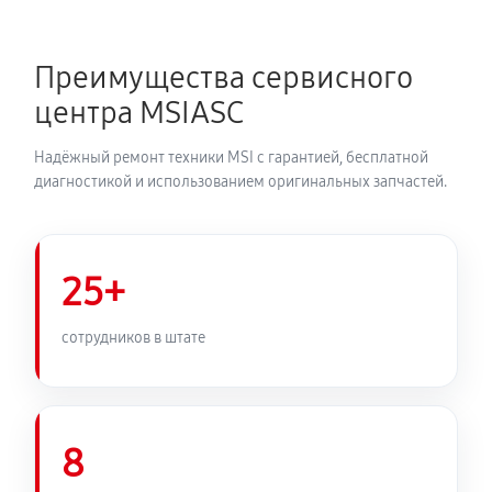
12UGOK825US
1000 руб
120 минут
Преимущества сервисного
центра MSIASC
Замена оперативной памяти
490 руб
50 минут
Надёжный ремонт техники MSI с гарантией, бесплатной
диагностикой и использованием оригинальных запчастей.
Замена микрофона ноутбука MSI GL66
12UGOK825US
680 руб
60 минут
25+
Замена звуковой карты
сотрудников в штате
720 руб
120 минут
Замена USB порта ноутбука MSI GL66 12UGOK825US
720 руб
60 минут
8