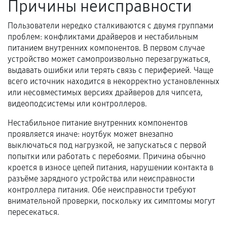
Причины неисправности
Акт выполненных работ с датой, перечнем
Пользователи нередко сталкиваются с двумя группами
услуг и сроком гарантии.
проблем: конфликтами драйверов и нестабильным
Документы на установленные комплектующие
питанием внутренних компонентов. В первом случае
и кассовый чек.
устройство может самопроизвольно перезагружаться,
выдавать ошибки или терять связь с периферией. Чаще
всего источник находится в некорректно установленных
или несовместимых версиях драйверов для чипсета,
Расширенная гарантия
видеоподсистемы или контроллеров.
В некоторых случаях возможно оформление
Нестабильное питание внутренних компонентов
расширенной гарантии. Стоимость, сроки и
проявляется иначе: ноутбук может внезапно
условия продления согласовываются отдельно и
выключаться под нагрузкой, не запускаться с первой
фиксируются в документах.
попытки или работать с перебоями. Причина обычно
кроется в износе цепей питания, нарушении контакта в
разъёме зарядного устройства или неисправности
контроллера питания. Обе неисправности требуют
Когда гарантия не действует
внимательной проверки, поскольку их симптомы могут
пересекаться.
Нарушение правил эксплуатации,