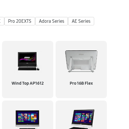
E
Pro 20EXTS
Adora Series
AE Series
Wind Top AP1612
Pro 16B Flex