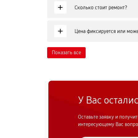
+
Сколько стоит ремонт?
+
Цена фиксируется или може
Показать все
У Вас остали
Оставьте заявку и получи
интересующему Вас вопр