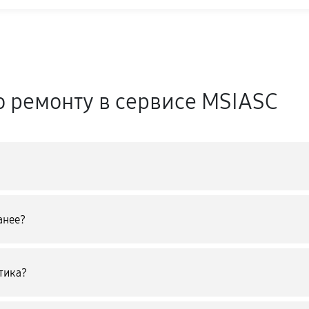
о ремонту в сервисе MSIASC
анее?
тика?