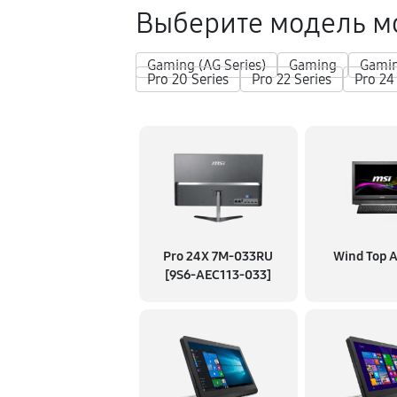
Выберите модель м
Gaming (AG Series)
Gaming
Gami
Pro 20 Series
Pro 22 Series
Pro 24
Pro 24X 7M-033RU
Wind Top 
[9S6-AEC113-033]