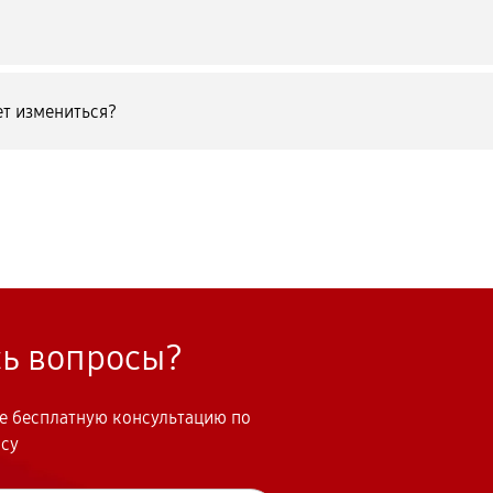
т измениться?
сь вопросы?
те бесплатную консультацию по
осу