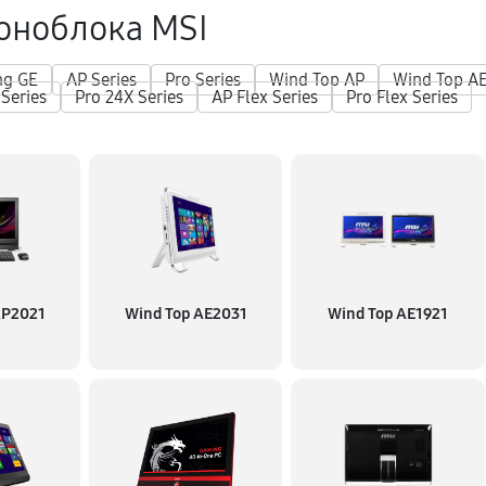
оноблока MSI
ng GE
AP Series
Pro Series
Wind Top AP
Wind Top A
 Series
Pro 24X Series
AP Flex Series
Pro Flex Series
AP2021
Wind Top AE2031
Wind Top AE1921