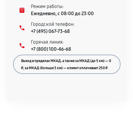
При этом гарантия на сами комплектующие
Режим работы:
остается на стороне производителя или
Ежедневно, с 08:00 до 23:00
продавца. За качество сторонних деталей
Городской телефон:
сервисный центр ответственности не несет.
+7 (495) 067-73-68
Горячая линия:
+7 (800) 100-46-68
Выезд в пределах МКАД, а также за МКАД (до 5 км) — 0
₽, за МКАД (больше 5 км) — клиент оплачивает 250 ₽.