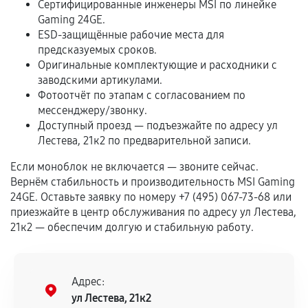
Сертифицированные инженеры MSI по линейке
Обращение после окончания гарантийного
Gaming 24GE.
ESD-защищённые рабочие места для
срока.
предсказуемых сроков.
Программные сбои, если это не указано в
Оригинальные комплектующие и расходники с
отдельных условиях.
заводскими артикулами.
Фотоотчёт по этапам с согласованием по
мессенджеру/звонку.
Доступный проезд — подъезжайте по адресу ул
Если комплектующие куплены
Лестева, 21к2 по предварительной записи.
самостоятельно
Если моноблок не включается — звоните сейчас.
Гарантия на выполненные работы может
Вернём стабильность и производительность MSI Gaming
сохраняться полностью или частично, если
24GE. Оставьте заявку по номеру +7 (495) 067-73-68 или
соблюдены следующие условия:
приезжайте в центр обслуживания по адресу ул Лестева,
21к2 — обеспечим долгую и стабильную работу.
Предоставленные детали подходят по
техническим параметрам и не имеют внешних
дефектов.
Адрес:
Установка была выполнена нашим сервисным
ул Лестева, 21к2
центром.