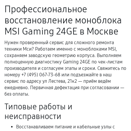
ремонтом.
Профессиональное
Поломка установленной детали при
восстановление моноблока
нормальной эксплуатации в течение
гарантийного срока.
MSI Gaming 24GE в Москве
Несоответствие комплектующей заявленным
техническим характеристикам.
Нужен проверенный сервис для сложного ремонта
техники Мси? Работаем именно с моноблоками MSI,
сохраняем заводскую геометрию корпуса. Выполняем
полноценную диагностику Gaming 24GE по чек-листам
Документы для подтверждения
производителя и согласуем этапы и сроки. Свяжитесь по
гарантии
номеру +7 (495) 067-73-68 или подъезжайте в наш
сервис по адресу ул Лестева, 21к2 — приём ведём
Гарантийный талон.
ежедневно. Первичная дефектация при согласовании —
без оплаты.
Акт выполненных работ с датой, перечнем
услуг и сроком гарантии.
Типовые работы и
Документы на установленные комплектующие
неисправности
и кассовый чек.
Восстанавливаем питание и кабельные узлы с