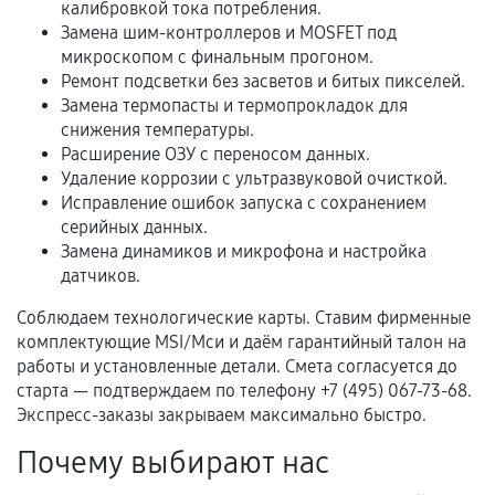
калибровкой тока потребления.
Замена шим-контроллеров и MOSFET под
Расширенная гарантия
микроскопом с финальным прогоном.
Ремонт подсветки без засветов и битых пикселей.
В некоторых случаях возможно оформление
Замена термопасты и термопрокладок для
расширенной гарантии. Стоимость, сроки и
снижения температуры.
условия продления согласовываются отдельно и
Расширение ОЗУ с переносом данных.
фиксируются в документах.
Удаление коррозии с ультразвуковой очисткой.
Исправление ошибок запуска с сохранением
серийных данных.
Замена динамиков и микрофона и настройка
Когда гарантия не действует
датчиков.
Нарушение правил эксплуатации,
Соблюдаем технологические карты. Ставим фирменные
механические повреждения, попадание влаги,
комплектующие MSI/Мси и даём гарантийный талон на
перегрев, коррозия.
работы и установленные детали. Смета согласуется до
старта — подтверждаем по телефону +7 (495) 067-73-68.
Самостоятельный ремонт или вмешательство
Экспресс-заказы закрываем максимально быстро.
третьих лиц.
Почему выбирают нас
Естественный износ деталей, если иное не
предусмотрено отдельно.