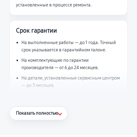
установленные в процессе ремонта.
Срок гарантии
На выполненные работы — до 1 года. Точный
срок указывается в гарантийном талоне.
На комплектующие по гарантии
производителя — от 6 до 24 месяцев.
На детали, установленные сервисным центром
— до 3 месяцев.
Что считается гарантийным случаем
Показать полностью
Повторное возникновение неисправности,
напрямую связанной с выполненным