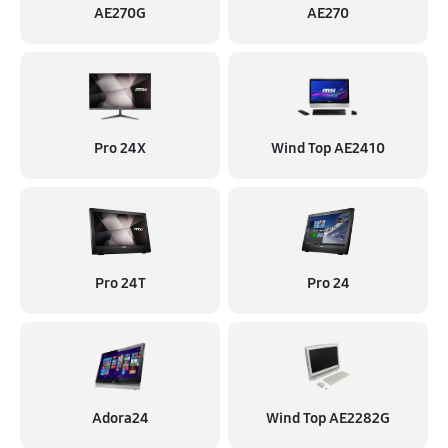
AE270G
AE270
Pro 24X
Wind Top AE2410
Pro 24T
Pro 24
Adora24
Wind Top AE2282G