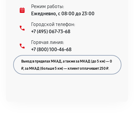
При этом гарантия на сами комплектующие
Режим работы:
остается на стороне производителя или
Ежедневно, с 08:00 до 23:00
продавца. За качество сторонних деталей
Городской телефон:
сервисный центр ответственности не несет.
+7 (495) 067-73-68
Горячая линия:
+7 (800) 100-46-68
Выезд в пределах МКАД, а также за МКАД (до 5 км) — 0
₽, за МКАД (больше 5 км) — клиент оплачивает 250 ₽.