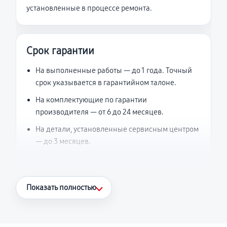
установленные в процессе ремонта.
Срок гарантии
На выполненные работы — до 1 года. Точный
срок указывается в гарантийном талоне.
На комплектующие по гарантии
производителя — от 6 до 24 месяцев.
На детали, установленные сервисным центром
— до 3 месяцев.
Что считается гарантийным случаем
Показать полностью
Повторное возникновение неисправности,
напрямую связанной с выполненным