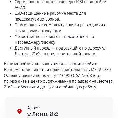
Сертифицированные инженеры MSI по линейке
Обращение после окончания гарантийного
AG220.
ESD-защищённые рабочие места для
срока.
предсказуемых сроков.
Программные сбои, если это не указано в
Оригинальные комплектующие и расходники с
отдельных условиях.
заводскими артикулами.
Фотоотчёт по этапам с согласованием по
мессенджеру/звонку.
Доступный проезд — подъезжайте по адресу ул
Если комплектующие куплены
Лестева, 21к2 по предварительной записи.
самостоятельно
Если моноблок не включается — звоните сейчас.
Гарантия на выполненные работы может
Вернём стабильность и производительность MSI AG220.
сохраняться полностью или частично, если
Оставьте заявку по номеру +7 (495) 067-73-68 или
соблюдены следующие условия:
приезжайте в центр обслуживания по адресу ул Лестева,
21к2 — обеспечим долгую и стабильную работу.
Предоставленные детали подходят по
техническим параметрам и не имеют внешних
дефектов.
Адрес:
Установка была выполнена нашим сервисным
ул Лестева, 21к2
центром.