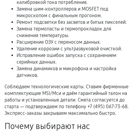
калибровкой тока потребления.
Замена шим-контроллеров и MOSFET под
Расширенная гарантия
микроскопом с финальным прогоном.
Ремонт подсветки без засветов и битых пикселей.
В некоторых случаях возможно оформление
Замена термопасты и термопрокладок для
расширенной гарантии. Стоимость, сроки и
снижения температуры.
условия продления согласовываются отдельно и
Расширение ОЗУ с переносом данных.
фиксируются в документах.
Удаление коррозии с ультразвуковой очисткой.
Исправление ошибок запуска с сохранением
серийных данных.
Замена динамиков и микрофона и настройка
Когда гарантия не действует
датчиков.
Нарушение правил эксплуатации,
Соблюдаем технологические карты. Ставим фирменные
механические повреждения, попадание влаги,
комплектующие MSI/Мси и даём гарантийный талон на
перегрев, коррозия.
работы и установленные детали. Смета согласуется до
старта — подтверждаем по телефону +7 (495) 067-73-68.
Самостоятельный ремонт или вмешательство
Экспресс-заказы закрываем максимально быстро.
третьих лиц.
Почему выбирают нас
Естественный износ деталей, если иное не
предусмотрено отдельно.