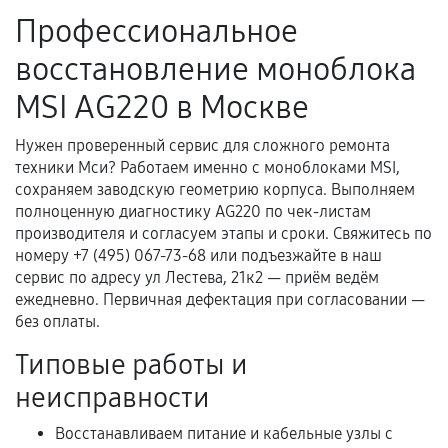
ремонтом.
Профессиональное
Поломка установленной детали при
восстановление моноблока
нормальной эксплуатации в течение
гарантийного срока.
MSI AG220 в Москве
Несоответствие комплектующей заявленным
техническим характеристикам.
Нужен проверенный сервис для сложного ремонта
техники Мси? Работаем именно с моноблоками MSI,
сохраняем заводскую геометрию корпуса. Выполняем
полноценную диагностику AG220 по чек-листам
Документы для подтверждения
производителя и согласуем этапы и сроки. Свяжитесь по
гарантии
номеру +7 (495) 067-73-68 или подъезжайте в наш
сервис по адресу ул Лестева, 21к2 — приём ведём
Гарантийный талон.
ежедневно. Первичная дефектация при согласовании —
без оплаты.
Акт выполненных работ с датой, перечнем
услуг и сроком гарантии.
Типовые работы и
Документы на установленные комплектующие
неисправности
и кассовый чек.
Восстанавливаем питание и кабельные узлы с