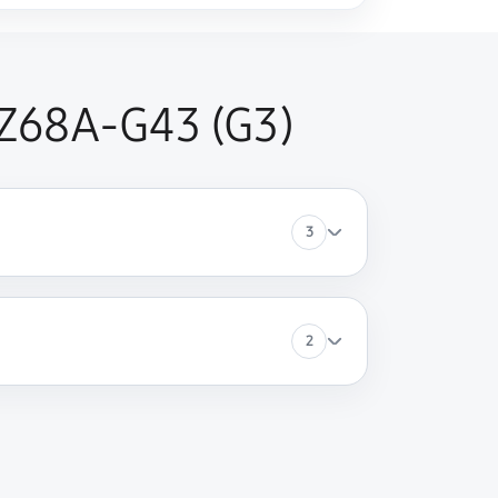
Z68A-G43 (G3)
3
2