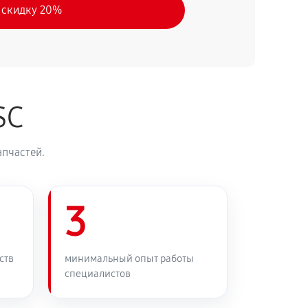
 скидку 20%
SC
апчастей.
3
ств
минимальный опыт работы
специалистов