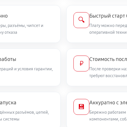
чно
Быстрый старт
🔍
ры, разъёмы, чипсет и
Плату можно переда
ну отказа
оперативной техни
работы
Стоимость пос
₽
раций и условия гарантии,
После проверки на
требуют восстанов
запуска
Аккуратно с эл
💾
дённых разъёмов, цепей,
Бережно работаем 
ты системы
компонентами, со