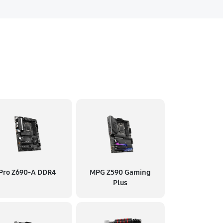
Pro Z690-A DDR4
MPG Z590 Gaming
Plus