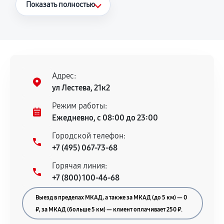
Что считается гарантийным случаем
Показать полностью
Повторное возникновение неисправности,
напрямую связанной с выполненным
ремонтом.
Поломка установленной детали при
нормальной эксплуатации в течение
Адрес:
гарантийного срока.
ул Лестева, 21к2
Несоответствие комплектующей заявленным
Режим работы:
техническим характеристикам.
Ежедневно, с 08:00 до 23:00
Городской телефон:
+7 (495) 067-73-68
Документы для подтверждения
Горячая линия:
гарантии
+7 (800) 100-46-68
Гарантийный талон.
Выезд в пределах МКАД, а также за МКАД (до 5 км) — 0
Акт выполненных работ с датой, перечнем
₽, за МКАД (больше 5 км) — клиент оплачивает 250 ₽.
услуг и сроком гарантии.