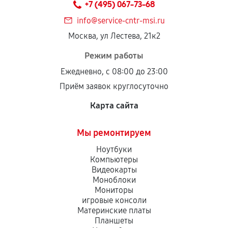
+7 (495) 067-73-68
дефектов.
info@service-cntr-msi.ru
Установка была выполнена нашим сервисным
Москва, ул Лестева, 21к2
центром.
При этом гарантия на сами комплектующие
Режим работы
остается на стороне производителя или
Ежедневно, с 08:00 до 23:00
продавца. За качество сторонних деталей
Приём заявок круглосуточно
сервисный центр ответственности не несет.
Карта сайта
Мы ремонтируем
Ноутбуки
Компьютеры
Видеокарты
Моноблоки
Мониторы
игровые консоли
Материнские платы
Планшеты