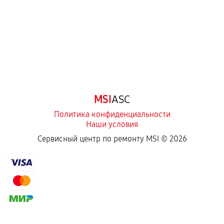
третьих лиц.
Естественный износ деталей, если иное не
предусмотрено отдельно.
Обращение после окончания гарантийного
срока.
Программные сбои, если это не указано в
MSI
ASC
отдельных условиях.
Политика конфиденциальности
Наши условия
Если комплектующие куплены
Сервисный центр по ремонту MSI ©
2026
самостоятельно
Гарантия на выполненные работы может
сохраняться полностью или частично, если
соблюдены следующие условия:
Предоставленные детали подходят по
техническим параметрам и не имеют внешних