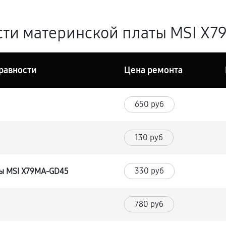
ти материнской платы MSI X7
равности
Цена ремонта
650 руб
130 руб
330 руб
ты MSI X79MA-GD45
780 руб