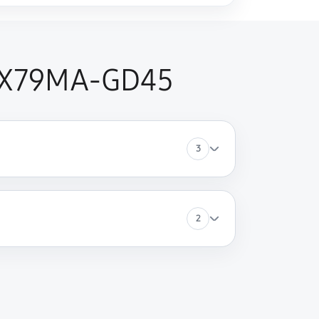
 X79MA-GD45
3
2