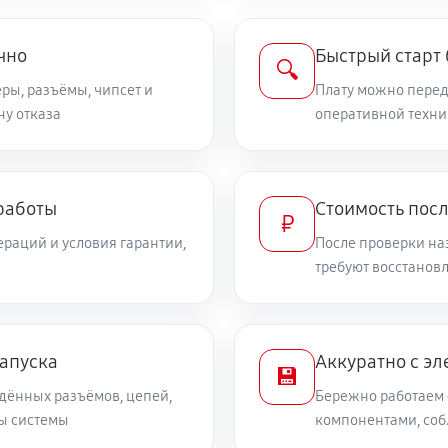
чно
Быстрый старт
🔍
ры, разъёмы, чипсет и
Плату можно переда
ну отказа
оперативной техни
работы
Стоимость пос
₽
раций и условия гарантии,
После проверки на
требуют восстанов
запуска
Аккуратно с эл
💾
дённых разъёмов, цепей,
Бережно работаем 
ты системы
компонентами, со