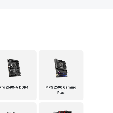
Pro Z690-A DDR4
MPG Z590 Gaming
Plus