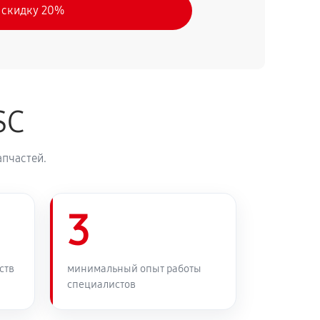
 скидку 20%
SC
апчастей.
3
ств
минимальный опыт работы
специалистов