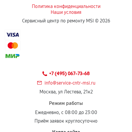
Политика конфиденциальности
Наши условия
Если комплектующие куплены
Сервисный центр по ремонту MSI ©
2026
самостоятельно
Гарантия на выполненные работы может
сохраняться полностью или частично, если
соблюдены следующие условия:
Предоставленные детали подходят по
техническим параметрам и не имеют внешних
+7 (495) 067-73-68
дефектов.
info@service-cntr-msi.ru
Установка была выполнена нашим сервисным
Москва, ул Лестева, 21к2
центром.
При этом гарантия на сами комплектующие
Режим работы
остается на стороне производителя или
Ежедневно, с 08:00 до 23:00
продавца. За качество сторонних деталей
Приём заявок круглосуточно
сервисный центр ответственности не несет.