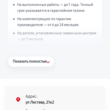
На выполненные работы — до 1 года. Точный
срок указывается в гарантийном талоне.
На комплектующие по гарантии
производителя — от 6 до 24 месяцев.
На детали, установленные сервисным центром
— до 3 месяцев.
Что считается гарантийным случаем
Показать полностью
Повторное возникновение неисправности,
напрямую связанной с выполненным
ремонтом.
Поломка установленной детали при
нормальной эксплуатации в течение
Адрес:
гарантийного срока.
ул Лестева, 21к2
Несоответствие комплектующей заявленным