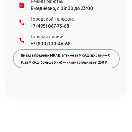
Режим работы:
техническим характеристикам.
Ежедневно, с 08:00 до 23:00
Городской телефон:
+7 (495) 067-73-68
Документы для подтверждения
Горячая линия:
гарантии
+7 (800) 100-46-68
Гарантийный талон.
Выезд в пределах МКАД, а также за МКАД (до 5 км) — 0
Акт выполненных работ с датой, перечнем
₽, за МКАД (больше 5 км) — клиент оплачивает 250 ₽.
услуг и сроком гарантии.
Документы на установленные комплектующие
и кассовый чек.
Расширенная гарантия
В некоторых случаях возможно оформление
расширенной гарантии. Стоимость, сроки и