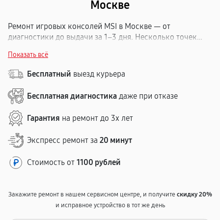
Москве
Ремонт игровых консолей MSI в Москве — от
диагностики до выдачи за 1–3 дня. Несколько точек
приёма по городу, чтобы не тратить время на дорогу.
Показать всё
Бесплатная диагностика, прозрачная смета до начала
работ и гарантия на ремонт до 12 месяцев. Обслуживаем
Бесплатный
выезд курьера
МСИ всех моделей: замена дисплеев, ремонт плат,
восстановление разъёмов, настройка системы
Бесплатная диагностика
даже при отказе
охлаждения.
Гарантия
на ремонт до 3х лет
Экспресс ремонт за
20 минут
Стоимость от
1100 рублей
Закажите ремонт в нашем сервисном центре, и получите
скидку 20%
и исправное устройство в тот же день